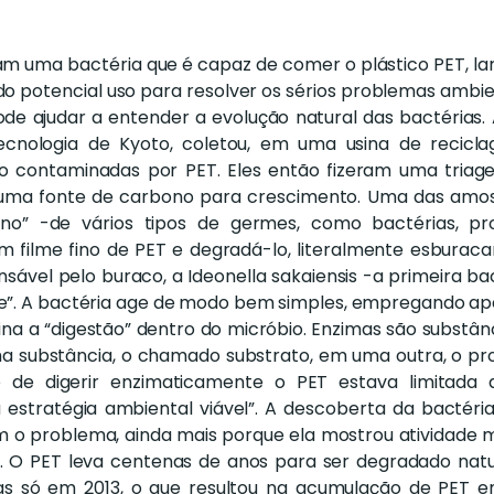
m uma bactéria que é capaz de comer o plástico PET, l
o potencial uso para resolver os sérios problemas ambi
ode ajudar a entender a evolução natural das bactérias. A
Tecnologia de Kyoto, coletou, em uma usina de reci
olo contaminadas por PET. Eles então fizeram uma tria
uma fonte de carbono para crescimento. Uma das amos
no” -de vários tipos de germes, como bactérias, pro
m filme fino de PET e degradá-lo, literalmente esburacan
onsável pelo buraco, a Ideonella sakaiensis -a primeira 
nce”. A bactéria age de modo bem simples, empregando a
ina a “digestão” dentro do micróbio. Enzimas são substâ
a substância, o chamado substrato, em uma outra, o pro
de digerir enzimaticamente o PET estava limitada 
stratégia ambiental viável”. A descoberta da bactéria,
m o problema, ainda mais porque ela mostrou atividade m
 O PET leva centenas de anos para ser degradado natu
as só em 2013, o que resultou na acumulação de PET 