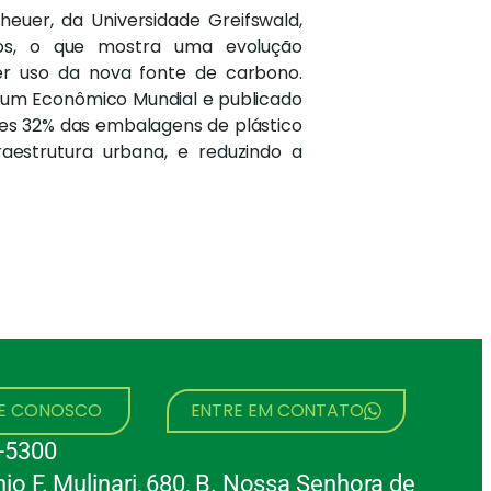
uer, da Universidade Greifswald,
s, o que mostra uma evolução
r uso da nova fonte de carbono.
órum Econômico Mundial e publicado
res 32% das embalagens de plástico
estrutura urbana, e reduzindo a
HE CONOSCO
ENTRE EM CONTATO
-5300
io F. Mulinari, 680, B. Nossa Senhora de