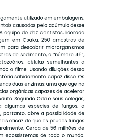
argamente utilizado em embalagens,
entais causados pelo acúmulo desse
 equipe de dez cientistas, liderada
clagem em Osaka, 250 amostras de
gem para descobrir microrganismos
tras de sedimento, a “número 46”,
tozoários, células semelhantes a
do o filme. Usando diluições dessa
bactéria sabidamente capaz disso. Os
penas duas enzimas: uma que age na
ncias orgânicas capazes de acelerar
duto. Segundo Oda e seus colegas,
a algumas espécies de fungos, a
 portanto, abre a possibilidade de
ais eficaz do que os poucos fungos
ralmente. Cerca de 56 milhões de
em ecossistemas de todo o mundo.