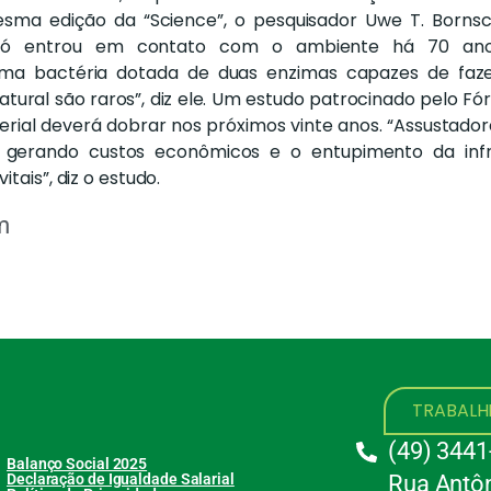
a edição da “Science”, o pesquisador Uwe T. Bornsche
só entrou em contato com o ambiente há 70 ano
ma bactéria dotada de duas enzimas capazes de faze
atural são raros”, diz ele. Um estudo patrocinado pelo F
erial deverá dobrar nos próximos vinte anos. “Assustado
 gerando custos econômicos e o entupimento da infra
tais”, diz o estudo.
m
TRABAL
(49) 3441
Balanço Social 2025
Declaração de Igualdade Salarial
Rua Antôn