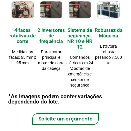
4 facas
2 inversores
Sistema de
Robustez da
rotativas de
de
segurança:
Máquina
corte
frequência
NR 10 e NR
12
Estrutura
Medida das
Para motor
robusta
facas: 65 mm x
principal e
Comandos
pesando 7.500
95 mm
motor do corte
elétricos em 24
kg
da cabeça
V, botão de
emergência e
sensor de
segurança
*As imagens podem conter variações
dependendo do lote.
Solicite um orçamento