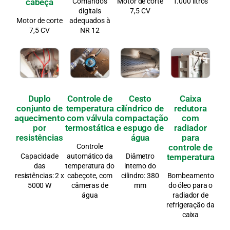
cabeça
Comandos
Motor de corte
1.000 litros
digitais
7,5 CV
Motor de corte
adequados à
7,5 CV
NR 12
Duplo
Controle de
Cesto
Caixa
conjunto de
temperatura
cilíndrico de
redutora
aquecimento
com válvula
compactação
com
por
termostática
e espugo de
radiador
resistências
água
para
Controle
controle de
Capacidade
automático da
Diâmetro
temperatura
das
temperatura do
interno do
resistências: 2 x
cabeçote, com
cilindro: 380
Bombeamento
5000 W
câmeras de
mm
do óleo para o
água
radiador de
refrigeração da
caixa