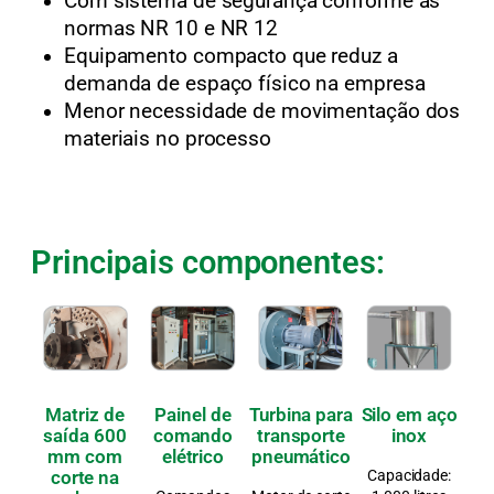
Com sistema de segurança conforme as
normas NR 10 e NR 12
Equipamento compacto que reduz a
demanda de espaço físico na empresa
Menor necessidade de movimentação dos
materiais no processo
Principais componentes:
Matriz de
Painel de
Turbina para
Silo em aço
saída 600
comando
transporte
inox
mm com
elétrico
pneumático
corte na
Capacidade: