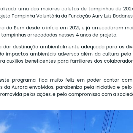
oi realizada uma das maiores coletas de tampinhas de 2
jeto Tampinha Voluntária da Fundação Aury Luiz Bodane
a do Bem desde o início em 2021, e já arrecadaram mai
e tampinhas arrecadadas nesses 4 anos de projeto.
sa dar destinação ambientalmente adequada para os dive
do impactos ambientais adversos além da cultura pela
ra auxílios beneficentes para familiares dos colaborad
este programa, fica muito feliz em poder contar co
 da Aurora envolvidos, parabeniza pela iniciativa e pelo
promovida pelas ações, e pelo compromisso com a socied