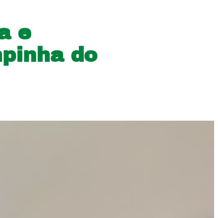
a e
mpinha do