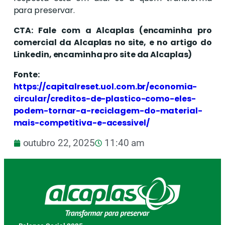
para preservar.
CTA: Fale com a Alcaplas (encaminha pro
comercial da Alcaplas no site, e no artigo do
Linkedin, encaminha pro site da Alcaplas)
Fonte:
https://capitalreset.uol.com.br/economia-
circular/creditos-de-plastico-como-eles-
podem-tornar-a-reciclagem-do-material-
mais-competitiva-e-acessivel/
outubro 22, 2025
11:40 am