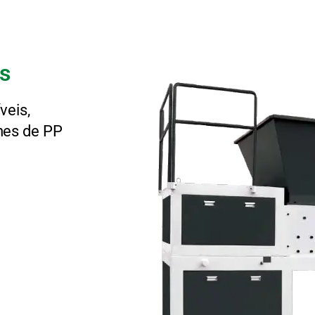
as
veis,
mes de PP